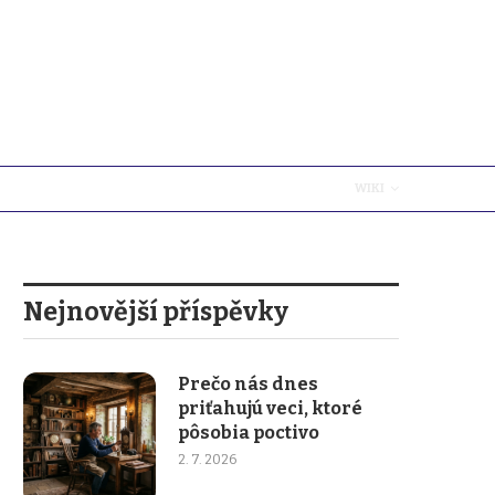
WIKI
Nejnovější příspěvky
Prečo nás dnes
priťahujú veci, ktoré
pôsobia poctivo
2. 7. 2026