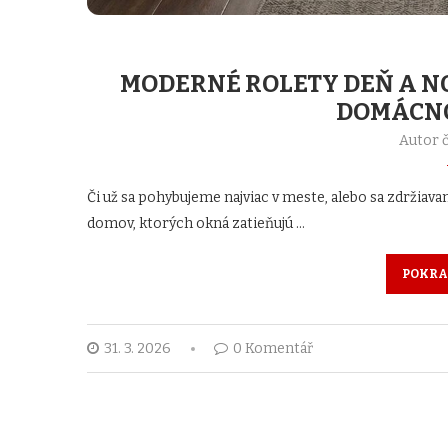
MODERNÉ ROLETY DEŇ A NO
DOMÁCNO
Autor 
Či už sa pohybujeme najviac v meste, alebo sa zdržiava
domov, ktorých okná zatieňujú …
POKRA
31. 3. 2026
0 Komentář