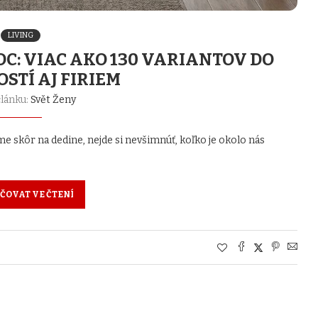
LIVING
C: VIAC AKO 130 VARIANTOV DO
STÍ AJ FIRIEM
článku:
Svět Ženy
me skôr na dedine, nejde si nevšimnúť, koľko je okolo nás
ČOVAT VE ČTENÍ