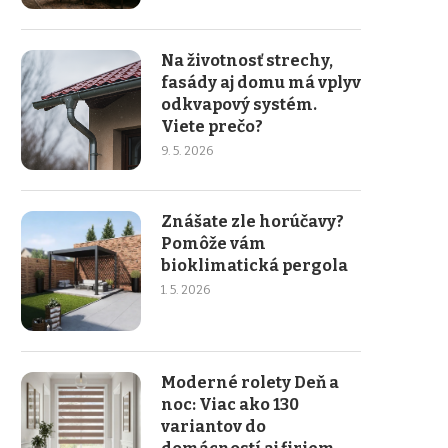
Na životnosť strechy,
fasády aj domu má vplyv
odkvapový systém.
Viete prečo?
9. 5. 2026
Znášate zle horúčavy?
Pomôže vám
bioklimatická pergola
1. 5. 2026
Moderné rolety Deň a
noc: Viac ako 130
variantov do