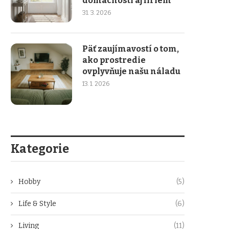
domácností aj firiem
31. 3. 2026
Päť zaujímavostí o tom,
ako prostredie
ovplyvňuje našu náladu
13. 1. 2026
Kategorie
Hobby
(5)
Life & Style
(6)
Living
(11)