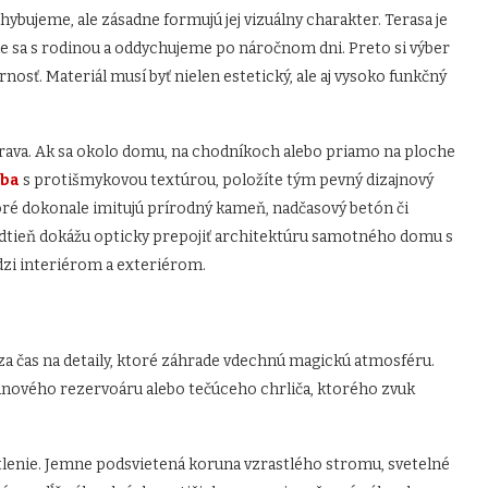
hybujeme, ale zásadne formujú jej vizuálny charakter. Terasa je
 sa s rodinou a oddychujeme po náročnom dni. Preto si výber
nosť. Materiál musí byť nielen estetický, ale aj vysoko funkčný
rava. Ak sa okolo domu, na chodníkoch alebo priamo na ploche
žba
s protišmykovou textúrou, položíte tým pevný dizajnový
toré dokonale imitujú prírodný kameň, nadčasový betón či
odtieň dokážu opticky prepojiť architektúru samotného domu s
edzi interiérom a exteriérom.
a čas na detaily, ktoré záhrade vdechnú magickú atmosféru.
ánového rezervoáru alebo tečúceho chrliča, ktorého zvuk
enie. Jemne podsvietená koruna vzrastlého stromu, svetelné