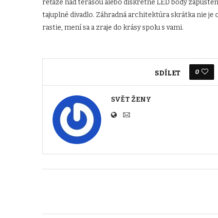
reťaze nad terasou alebo diskrétne LED body zapuste
tajuplné divadlo. Záhradná architektúra skrátka nie je
rastie, mení sa a zraje do krásy spolu s vami.
0
SDÍLET
SVĚT ŽENY