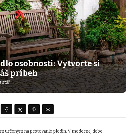
dlo osobnosti: Vytvorte si
váš príbeh
entář
om určeným na pestovanie plodín. V modernej dobe