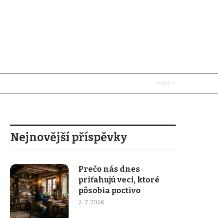
WIKI
Nejnovější příspěvky
Prečo nás dnes
priťahujú veci, ktoré
pôsobia poctivo
2. 7. 2026