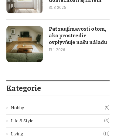
domácností aj firiem
31. 3. 2026
Päť zaujímavostí o tom,
ako prostredie
ovplyvňuje našu náladu
13. 1. 2026
Kategorie
Hobby
(5)
Life & Style
(6)
Living
(11)