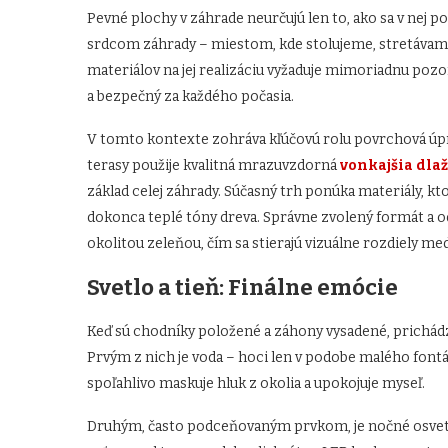
Pevné plochy v záhrade neurčujú len to, ako sa v nej po
srdcom záhrady – miestom, kde stolujeme, stretávame
materiálov na jej realizáciu vyžaduje mimoriadnu pozor
a bezpečný za každého počasia.
V tomto kontexte zohráva kľúčovú rolu povrchová úp
terasy použije kvalitná mrazuvzdorná
vonkajšia dla
základ celej záhrady. Súčasný trh ponúka materiály, k
dokonca teplé tóny dreva. Správne zvolený formát a 
okolitou zeleňou, čím sa stierajú vizuálne rozdiely m
Svetlo a tieň: Finálne emócie
Keď sú chodníky položené a záhony vysadené, prichádz
Prvým z nich je voda – hoci len v podobe malého font
spoľahlivo maskuje hluk z okolia a upokojuje myseľ.
Druhým, často podceňovaným prvkom, je nočné osvetl