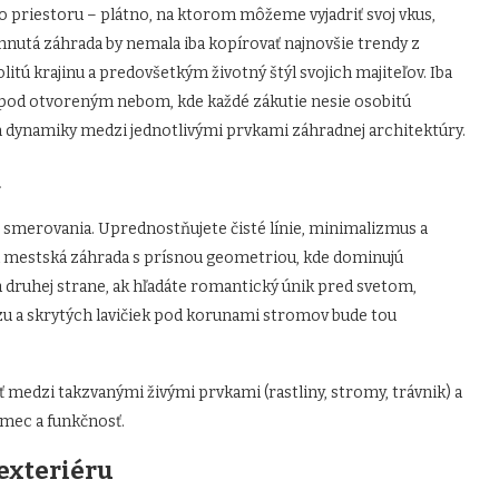
 priestoru – plátno, na ktorom môžeme vyjadriť svoj vkus,
rhnutá záhrada by nemala iba kopírovať najnovšie trendy z
itú krajinu a predovšetkým životný štýl svojich majiteľov. Iba
 pod otvoreným nebom, kde každé zákutie nesie osobitú
m dynamiky medzi jednotlivými prvkami záhradnej architektúry.
a
 smerovania. Uprednostňujete čisté línie, minimalizmus a
á mestská záhrada s prísnou geometriou, kde dominujú
 druhej strane, ak hľadáte romantický únik pred svetom,
yzu a skrytých lavičiek pod korunami stromov bude tou
ť medzi takzvanými živými prvkami (rastliny, stromy, trávnik) a
ámec a funkčnosť.
 exteriéru