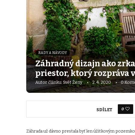
RADY A NÁVODY
Záhradný dizajn ako zrka
priestor, ktorý rozpráva 
Autor článku:
Svět Ženy
2. 4. 2020
0 Kom
0
SDÍLET
Záhrada už dávno prestala byť len úžitkovým pozemk