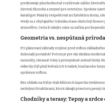
predstavuje plnohodnotné rozšírenie nášho životného
životnú filozofiu a zmysel pre estetično. Správne nav
katalógov. Mala by rešpektovať architektúru domu, okol
vtedy sa z obyčajného trávnika stane skutočný domov
atmosféru. Cesta k takejto oáze sa začína pochopení
Geometria vs. nespútaná prírod
Pri plánovaní záhrady stojíme pred voľbou základného
dokonalý poriadok? Potom je pre vás ideálna modern
monolity, okrasné trávy a premyslené zelené bloky. Na
vidiecky štýl plný kvitnúcich trvaliek, bzučiaceho hm
správnou voľbou.
Bez ohľadu na štýl je však kľúčom k úspechu vyváženos
neživými štruktúrami, ktoré dávajú priestoru pevný r
Chodníky a terasy: Tepny a srdce