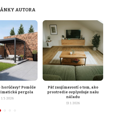
LÁNKY AUTORA
e horúčavy? Pomôže
Päť zaujímavostí o tom, ako
K
limatická pergola
prostredie ovplyvňuje našu
s
náladu
1. 5. 2026
13. 1. 2026