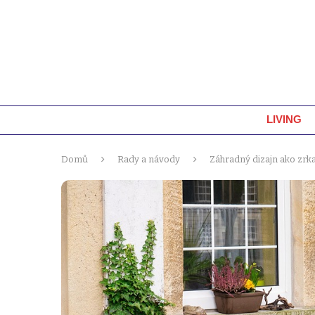
LIVING
Domů
Rady a návody
Záhradný dizajn ako zrka