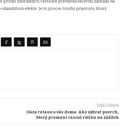
né pozdĺž záhradných cestičiek premenia večernú záhradu na
 o okamžitom efekte. Je to proces tvorby priestoru, ktorý
Další článek
Oáza relaxu u vás doma: Ako vybrať povrch,
ktorý premení rannú rutinu na zážitok