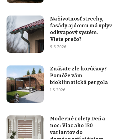
Na životnosť strechy,
fasády aj domu má vplyv
odkvapový systém.
Viete prečo?
9. 5. 2026
Znášate zle horúčavy?
Pomôže vám
bioklimatická pergola
1. 5. 2026
Moderné rolety Deň a
noc: Viac ako 130
variantov do