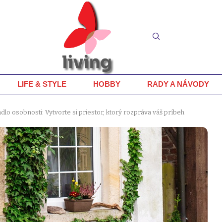
LIFE & STYLE
HOBBY
RADY A NÁVODY
dlo osobnosti: Vytvorte si priestor, ktorý rozpráva váš príbeh