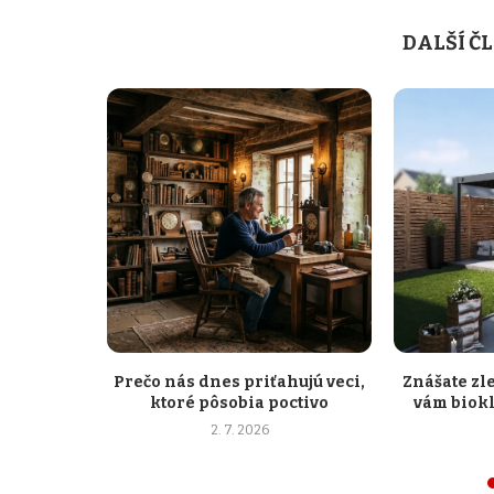
DALŠÍ Č
Prečo nás dnes priťahujú veci,
Znášate zl
ktoré pôsobia poctivo
vám biok
2. 7. 2026