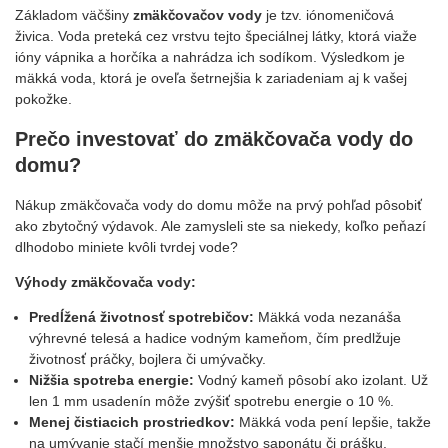
Základom väčšiny
zmäkčovačov vody
je tzv. iónomeničová
živica. Voda preteká cez vrstvu tejto špeciálnej látky, ktorá viaže
ióny vápnika a horčíka a nahrádza ich sodíkom. Výsledkom je
mäkká voda, ktorá je oveľa šetrnejšia k zariadeniam aj k vašej
pokožke.
Prečo investovať do zmäkčovača vody do
domu?
Nákup zmäkčovača vody do domu môže na prvý pohľad pôsobiť
ako zbytočný výdavok. Ale zamysleli ste sa niekedy, koľko peňazí
dlhodobo miniete kvôli tvrdej vode?
Výhody zmäkčovača vody:
Predĺžená životnosť spotrebičov:
Mäkká voda nezanáša
výhrevné telesá a hadice vodným kameňom, čím predlžuje
životnosť práčky, bojlera či umývačky.
Nižšia spotreba energie:
Vodný kameň pôsobí ako izolant. Už
len 1 mm usadenín môže zvýšiť spotrebu energie o 10 %.
Menej čistiacich prostriedkov:
Mäkká voda pení lepšie, takže
na umývanie stačí menšie množstvo saponátu či prášku.