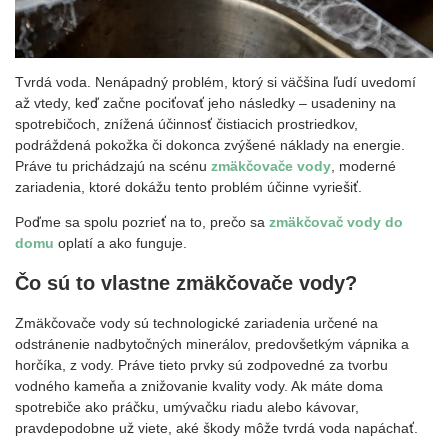
Tvrdá voda. Nenápadný problém, ktorý si väčšina ľudí uvedomí
až vtedy, keď začne pociťovať jeho následky – usadeniny na
spotrebičoch, znížená účinnosť čistiacich prostriedkov,
podráždená pokožka či dokonca zvýšené náklady na energie.
Práve tu prichádzajú na scénu
zmäkčovače vody
, moderné
zariadenia, ktoré dokážu tento problém účinne vyriešiť.
Poďme sa spolu pozrieť na to, prečo sa
zmäkčovač vody do
domu
oplatí a ako funguje.
Čo sú to vlastne zmäkčovače vody?
Zmäkčovače vody sú technologické zariadenia určené na
odstránenie nadbytočných minerálov, predovšetkým vápnika a
horčíka, z vody. Práve tieto prvky sú zodpovedné za tvorbu
vodného kameňa a znižovanie kvality vody. Ak máte doma
spotrebiče ako práčku, umývačku riadu alebo kávovar,
pravdepodobne už viete, aké škody môže tvrdá voda napáchať.