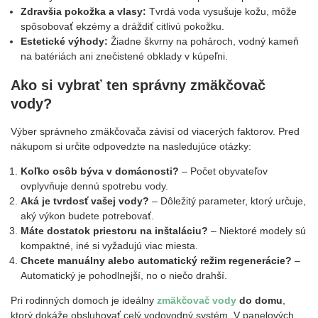
Zdravšia pokožka a vlasy:
Tvrdá voda vysušuje kožu, môže
spôsobovať ekzémy a dráždiť citlivú pokožku.
Estetické výhody:
Žiadne škvrny na pohároch, vodný kameň
na batériách ani znečistené obklady v kúpeľni.
Ako si vybrať ten správny zmäkčovač
vody?
Výber správneho zmäkčovača závisí od viacerých faktorov. Pred
nákupom si určite odpovedzte na nasledujúce otázky:
Koľko osôb býva v domácnosti?
– Počet obyvateľov
ovplyvňuje dennú spotrebu vody.
Aká je tvrdosť vašej vody?
– Dôležitý parameter, ktorý určuje,
aký výkon budete potrebovať.
Máte dostatok priestoru na inštaláciu?
– Niektoré modely sú
kompaktné, iné si vyžadujú viac miesta.
Chcete manuálny alebo automatický režim regenerácie?
–
Automatický je pohodlnejší, no o niečo drahší.
Pri rodinných domoch je ideálny
zmäkčovač vody
do domu
,
ktorý dokáže obsluhovať celý vodovodný systém. V panelových