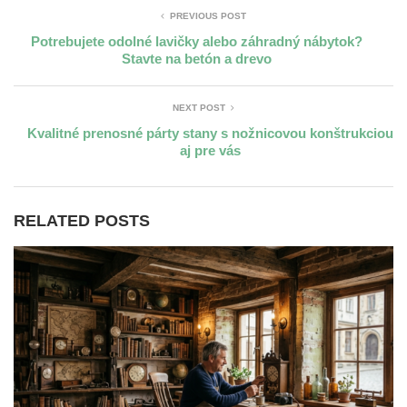
PREVIOUS POST
Potrebujete odolné lavičky alebo záhradný nábytok?
Stavte na betón a drevo
NEXT POST
Kvalitné prenosné párty stany s nožnicovou konštrukciou
aj pre vás
RELATED POSTS