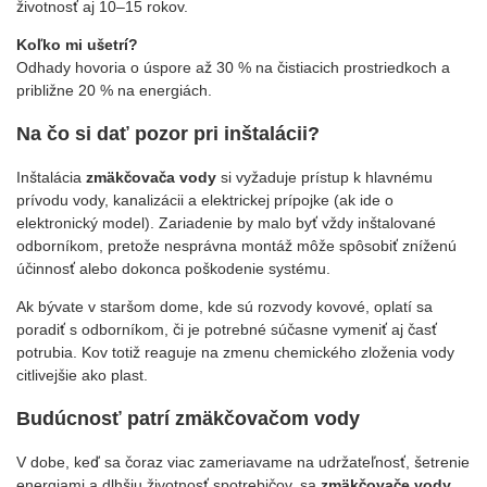
životnosť aj 10–15 rokov.
Koľko mi ušetrí?
Odhady hovoria o úspore až 30 % na čistiacich prostriedkoch a
približne 20 % na energiách.
Na čo si dať pozor pri inštalácii?
Inštalácia
zmäkčovača vody
si vyžaduje prístup k hlavnému
prívodu vody, kanalizácii a elektrickej prípojke (ak ide o
elektronický model). Zariadenie by malo byť vždy inštalované
odborníkom, pretože nesprávna montáž môže spôsobiť zníženú
účinnosť alebo dokonca poškodenie systému.
Ak bývate v staršom dome, kde sú rozvody kovové, oplatí sa
poradiť s odborníkom, či je potrebné súčasne vymeniť aj časť
potrubia. Kov totiž reaguje na zmenu chemického zloženia vody
citlivejšie ako plast.
Budúcnosť patrí zmäkčovačom vody
V dobe, keď sa čoraz viac zameriavame na udržateľnosť, šetrenie
energiami a dlhšiu životnosť spotrebičov, sa
zmäkčovače vody