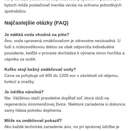
bytoch môže postačovať menšia verzia na ochranu jednotlivých
spotrebičov.
Najčastejšie otázky (FAQ)
Je mäkká voda vhodná na pitie?
Áno, voda upravená zmäkčovačom je zdravotne nezávadná. U
ľudí s nízkosodíkovou diétou sa však odporúča individuálne
posúdenie, keďže v procese dochádza k výmene iónov horčíka a
vápnika za sodík.
Koľko stojí bežný zmäkčovač vody?
Cena sa pohybuje od 400 do 1200 eur v závislosti od objemu,
funkcií a značky.
Je údržba náročná?
Nie. Väčšinou stačí pravidelne dopĺňať soľ, ktorá slúži na
regeneráciu iónomeničovej živice. Niektoré zariadenia si dokonca
samy hlásia potrebu doplnenia.
Môže sa zmäkčovač pokaziť?
Ako každé technické zariadenie áno, no pri správnej údržbe je