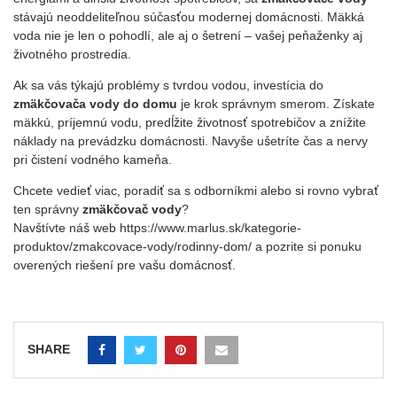
stávajú neoddeliteľnou súčasťou modernej domácnosti. Mäkká
voda nie je len o pohodlí, ale aj o šetrení – vašej peňaženky aj
životného prostredia.
Ak sa vás týkajú problémy s tvrdou vodou, investícia do
zmäkčovača vody do domu
je krok správnym smerom. Získate
mäkkú, príjemnú vodu, predĺžite životnosť spotrebičov a znížite
náklady na prevádzku domácnosti. Navyše ušetríte čas a nervy
pri čistení vodného kameňa.
Chcete vedieť viac, poradiť sa s odborníkmi alebo si rovno vybrať
ten správny
zmäkčovač vody
?
Navštívte náš web https://www.marlus.sk/kategorie-
produktov/zmakcovace-vody/rodinny-dom/ a pozrite si ponuku
overených riešení pre vašu domácnosť.
SHARE