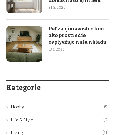
domácností aj firiem
31. 3. 2026
Päť zaujímavostí o tom,
ako prostredie
ovplyvňuje našu náladu
13. 1. 2026
Kategorie
Hobby
(5)
Life & Style
(6)
Living
(11)