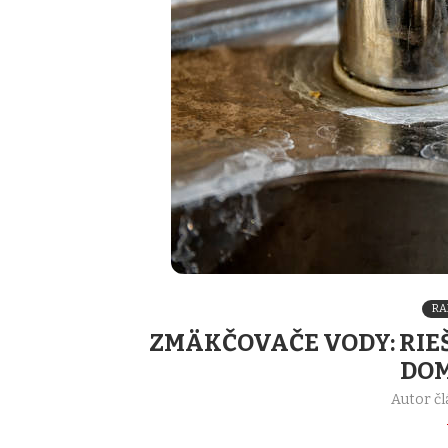
RA
ZMÄKČOVAČE VODY: RIE
DO
Autor čl