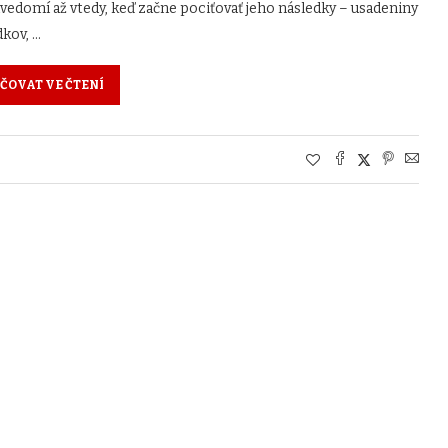
uvedomí až vtedy, keď začne pociťovať jeho následky – usadeniny
dkov, …
ČOVAT VE ČTENÍ