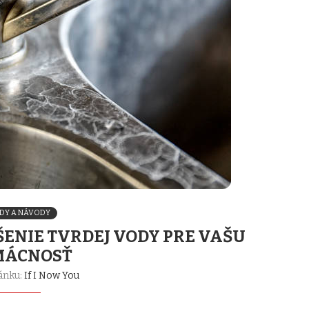
DY A NÁVODY
ŠENIE TVRDEJ VODY PRE VAŠU
MÁCNOSŤ
ánku:
If I Now You