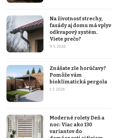
Na životnosť strechy,
fasády aj domu má vplyv
odkvapový systém.
Viete prečo?
9. 5. 2026
Znášate zle horúčavy?
Pomôže vám
bioklimatická pergola
1. 5. 2026
Moderné rolety Deň a
noc: Viac ako 130
variantov do