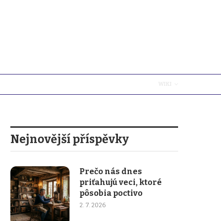
WIKI
Nejnovější příspěvky
Prečo nás dnes
priťahujú veci, ktoré
pôsobia poctivo
2. 7. 2026