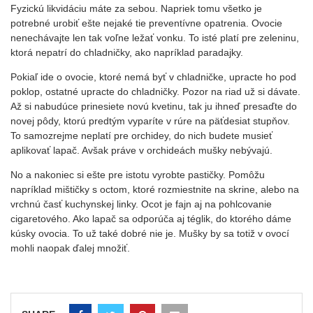
Fyzickú likvidáciu máte za sebou. Napriek tomu všetko je
potrebné urobiť ešte nejaké tie preventívne opatrenia. Ovocie
nenechávajte len tak voľne ležať vonku. To isté platí pre zeleninu,
ktorá nepatrí do chladničky, ako napríklad paradajky.
Pokiaľ ide o ovocie, ktoré nemá byť v chladničke, upracte ho pod
poklop, ostatné upracte do chladničky. Pozor na riad už si dávate.
Až si nabudúce prinesiete novú kvetinu, tak ju ihneď presaďte do
novej pôdy, ktorú predtým vyparíte v rúre na päťdesiat stupňov.
To samozrejme neplatí pre orchidey, do nich budete musieť
aplikovať lapač. Avšak práve v orchideách mušky nebývajú.
No a nakoniec si ešte pre istotu vyrobte pastičky. Pomôžu
napríklad mištičky s octom, ktoré rozmiestnite na skrine, alebo na
vrchnú časť kuchynskej linky. Ocot je fajn aj na pohlcovanie
cigaretového. Ako lapač sa odporúča aj téglik, do ktorého dáme
kúsky ovocia. To už také dobré nie je. Mušky by sa totiž v ovocí
mohli naopak ďalej množiť.