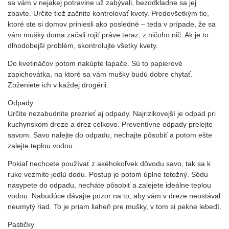
sa vám v nejakej potravine už zabývali, bezodkladne sa jej
zbavte. Určite tiež začnite kontrolovať kvety. Predovšetkým tie,
ktoré ste si domov priniesli ako posledné – teda v prípade, že sa
vám mušky doma začali rojiť práve teraz, z ničoho nič. Ak je to
dlhodobejší problém, skontrolujte všetky kvety.
Do kvetináčov potom nakúpte lapače. Sú to papierové
zapichovátka, na ktoré sa vám mušky budú dobre chytať.
Zoženiete ich v každej drogérii.
Odpady
Určite nezabudnite prezrieť aj odpady. Najrizikovejší je odpad pri
kuchynskom dreze a drez celkovo. Preventívne odpady prelejte
savom. Savo nalejte do odpadu, nechajte pôsobiť a potom ešte
zalejte teplou vodou.
Pokiaľ nechcete používať z akéhokoľvek dôvodu savo, tak sa k
ruke vezmite jedlú dodu. Postup je potom úplne totožný. Sódu
nasypete do odpadu, necháte pôsobiť a zalejete ideálne teplou
vodou. Nabudúce dávajte pozor na to, aby vám v dreze neostával
neumytý riad. To je priam liaheň pre mušky, v tom si pekne lebedí.
Pastičky