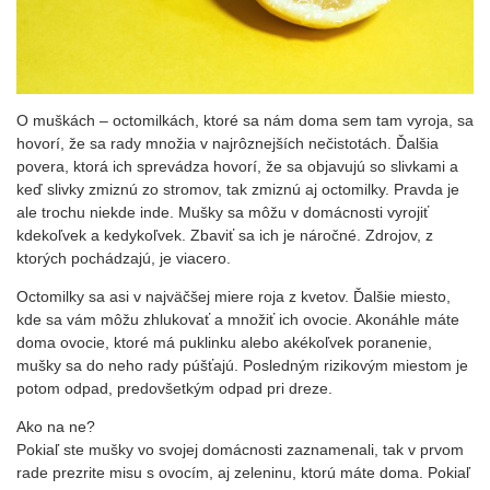
O muškách – octomilkách, ktoré sa nám doma sem tam vyroja, sa
hovorí, že sa rady množia v najrôznejších nečistotách. Ďalšia
povera, ktorá ich sprevádza hovorí, že sa objavujú so slivkami a
keď slivky zmiznú zo stromov, tak zmiznú aj octomilky. Pravda je
ale trochu niekde inde. Mušky sa môžu v domácnosti vyrojiť
kdekoľvek a kedykoľvek. Zbaviť sa ich je náročné. Zdrojov, z
ktorých pochádzajú, je viacero.
Octomilky sa asi v najväčšej miere roja z kvetov. Ďalšie miesto,
kde sa vám môžu zhlukovať a množiť ich ovocie. Akonáhle máte
doma ovocie, ktoré má puklinku alebo akékoľvek poranenie,
mušky sa do neho rady púšťajú. Posledným rizikovým miestom je
potom odpad, predovšetkým odpad pri dreze.
Ako na ne?
Pokiaľ ste mušky vo svojej domácnosti zaznamenali, tak v prvom
rade prezrite misu s ovocím, aj zeleninu, ktorú máte doma. Pokiaľ