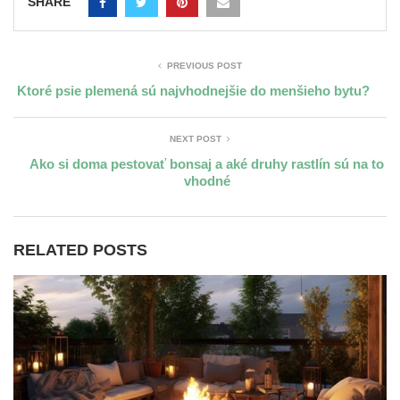
SHARE
PREVIOUS POST
Ktoré psie plemená sú najvhodnejšie do menšieho bytu?
NEXT POST
Ako si doma pestovať bonsaj a aké druhy rastlín sú na to
vhodné
RELATED POSTS