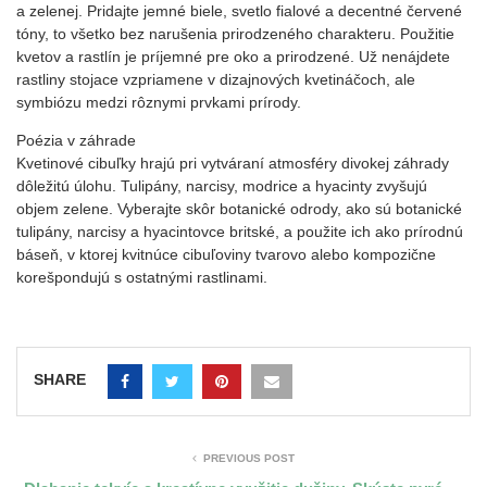
a zelenej. Pridajte jemné biele, svetlo fialové a decentné červené
tóny, to všetko bez narušenia prirodzeného charakteru. Použitie
kvetov a rastlín je príjemné pre oko a prirodzené. Už nenájdete
rastliny stojace vzpriamene v dizajnových kvetináčoch, ale
symbiózu medzi rôznymi prvkami prírody.
Poézia v záhrade
Kvetinové cibuľky hrajú pri vytváraní atmosféry divokej záhrady
dôležitú úlohu. Tulipány, narcisy, modrice a hyacinty zvyšujú
objem zelene. Vyberajte skôr botanické odrody, ako sú botanické
tulipány, narcisy a hyacintovce britské, a použite ich ako prírodnú
báseň, v ktorej kvitnúce cibuľoviny tvarovo alebo kompozične
korešpondujú s ostatnými rastlinami.
SHARE
PREVIOUS POST