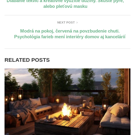
Dlabanie tekvíc a kreatívne využitie dužiny. Skúste pyré,
alebo pleťovú masku
NEXT POST
Modrá na pokoj, červená na povzbudenie chuti.
Psychológia farieb mení interiéry domov aj kancelárií
RELATED POSTS