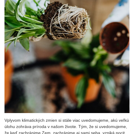
Vplyvom klimatických zmien si stále viac uvedomujeme, akú veľkú
úlohu zohráva príroda v našom živote. Tým, že si uvedomujeme,
že keď zachránime Zem, zachránime aj sami seba, vzniká pocit