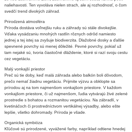
naliehavosti. Ten vyvoláva nielen strach, ale aj rozhodnosť, o čom
svedčí trend divokých záhrad.
Prirodzená atmosféra
Príroda dostáva voľnejšiu ruku a záhrady sú stále divokejšie.
Vďaka vysádzaniu mnohých rastlín rôznych odrôd namiesto
jednej a tej istej sa zvyšuje biodiverzita. Dlažobné dosky a ďalšie
spevnené povrchy sú menej dôležité. Pevné povrchy, pokiaľ už
tam nejaké sú, tvoria čiastočné dláždenie, ktoré si razí svoju cestu
cez vegetáciu.
Malý vonkajší priestor
Preč sú tie doby, keď malá záhrada alebo balkón boli dôvodom,
prečo nemať žiadnu vegetáciu. Prijmite výzvu a obklopte sa
prírodou aj na tom najmenšom vonkajšom priestore. V každom
vonkajšom priestore, či už najmenšom, ľudia vytvárajú živé zelené
prostredie s bohatou a rozmanitou vegetáciou. Na zábradlí, v
kvetináčoch či prostredníctvom vertikálnej výsadby, alebo ešte
lepšie, všetko dohromady. Príroda je všade.
Organická symbióza
Kľúčové sú prirodzené, vyvážené farby, napríklad odtiene hnedej